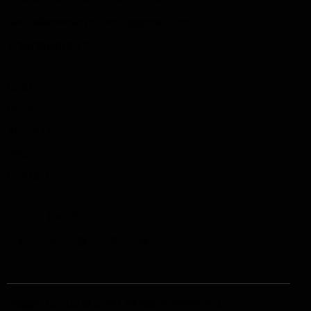
australianwinerytours01@gmail.com
+0409661342
Links
Home
About Us
Shop
Contact
Get in Touch
Waggie Group
© 2026. All Rights Reserved.